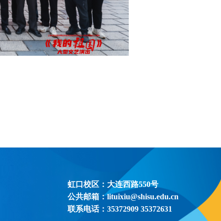
虹口校区：大连西路550号
公共邮箱：lituixiu@shisu.edu.cn
联系电话：35372909 35372631