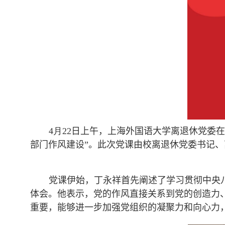
4
月
22
日上午，上海外国语大学离退休党委
部门作风建设”。此次党课由
校
离退休党委书记
、
党课伊始，
丁永祥
首先
阐述了
学习贯彻
中央
体会。他
表示
，党的作风直接关系到党的创造力
重要，能够进一步
加强
党组织的凝聚力和向心力